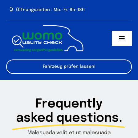
Zum
Öffnungszeiten : Mo.-Fr. 8h-18h
Inhalt
springen
Toggl
Navig
Über uns
Fahrzeug prüfen lassen!
Presse
Service
Frequently
Preise
asked questions.
Kontakt
Malesuada velit et ut malesuada